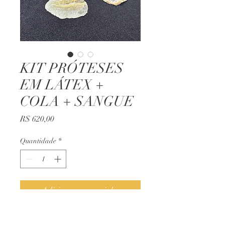
KIT PRÓTESES
EM LÁTEX +
COLA + SANGUE
Preço
R$ 620,00
Quantidade
*
Adicionar ao carrinho
Contém: